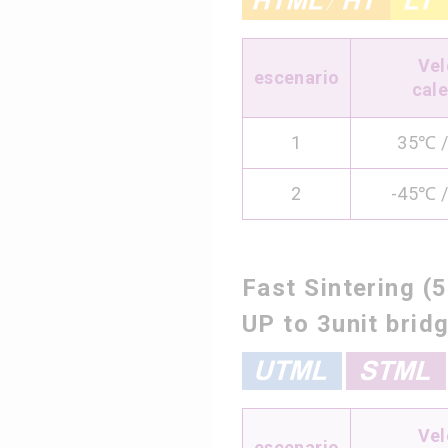
Vel
escenario
cal
1
35℃ /
2
-45℃ /
Fast Sintering (
UP to 3unit brid
Vel
escenario