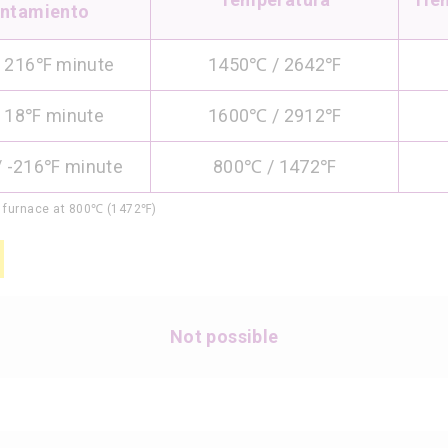
entamiento
 216℉ minute
1450℃ / 2642℉
 18℉ minute
1600℃ / 2912℉
/ -216℉ minute
800℃ / 1472℉
e furnace at 800℃ (1472℉)
Not possible