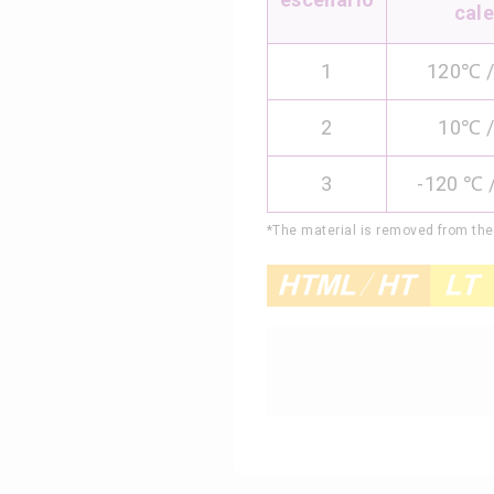
cal
1
120℃ /
2
10℃ /
3
-120 ℃ 
*The material is removed from th