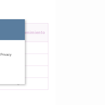
mpo de mantenimiento
0
 Privacy
0
16min
0