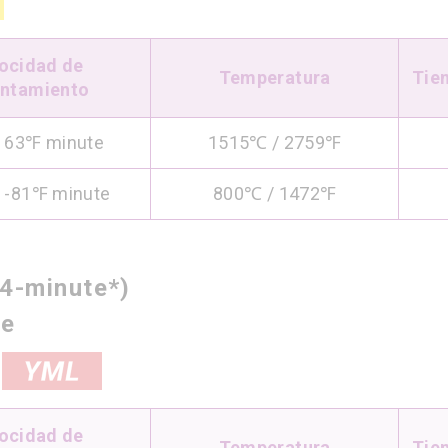
ocidad de
Temperatura
Tie
entamiento
 63℉ minute
1515℃ / 2759℉
 -81℉ minute
800℃ / 1472℉
54-minute*)
ge
ocidad de
Temperatura
Tie