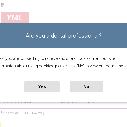
ge
Are you a dental professional?
ocidad de
Temperatura
Tie
entamiento
 90℉ minute
1400℃ / 2552℉
es, you are consenting to receive and store cookies from our site.
ormation about using cookies, please click "No" to view our company 's
 7℉ minute
1500℃ / 2732℉
 18℉ minute
1560℃ / 2840℉
Yes
No
 -90℉ minute
800℃ / 1472℉
e furnace at 800℃ (1472℉)