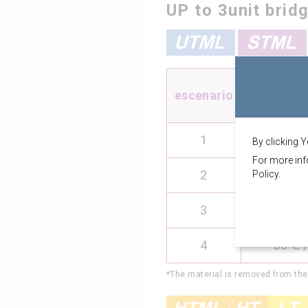
UP to 3unit brid
Vel
escenario
cal
1
50℃ /
By clicking Y
For more inf
2
4℃ /
Policy.
3
10℃ /
4
-50℃ /
*The material is removed from th