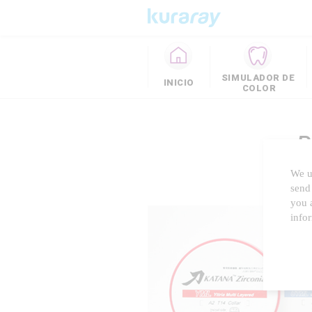
SIMULADOR DE
INICIO
COLOR
We us
send 
you a
info